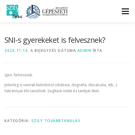
Tovább
a
Menü
tartalomhoz
NYITÓLAP
MIÉRT JÁRSZ JÓL…
SNI-s gyerekeket is felvesznek?
2020.11.13.
A BEJEGYZÉS DÁTUMA
ADMIN
ÍRTA
ISMERD MEG A SZILYT
SZAKMÁK
GY.I.K
Igen, felvesszük.
ÉPÜLETGÉPÉSZ BLOG
KAPCSOLAT
Jelenleg is vannak különböző (dislexia, disgrafia, discalculia, stb…)
hátránnyal élő tanulóink. Segítünk nekik és tanítjuk őket.
KATEGÓRIA:
SZILY TOVÁBBTANULÁS