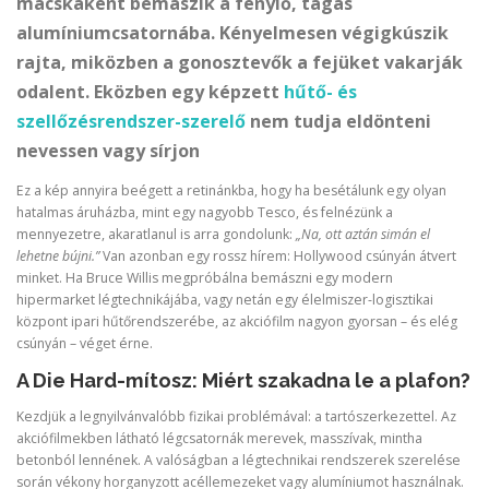
macskaként bemászik a fénylő, tágas
alumíniumcsatornába. Kényelmesen végigkúszik
rajta, miközben a gonosztevők a fejüket vakarják
odalent.
Eközben egy képzett
hűtő- és
szellőzésrendszer-szerelő
nem tudja eldönteni
nevessen vagy sírjon
Ez a kép annyira beégett a retinánkba, hogy ha besétálunk egy olyan
hatalmas áruházba, mint egy nagyobb Tesco, és felnézünk a
mennyezetre, akaratlanul is arra gondolunk:
„Na, ott aztán simán el
lehetne bújni.”
Van azonban egy rossz hírem: Hollywood csúnyán átvert
minket. Ha Bruce Willis megpróbálna bemászni egy modern
hipermarket légtechnikájába, vagy netán egy élelmiszer-logisztikai
központ ipari hűtőrendszerébe, az akciófilm nagyon gyorsan – és elég
csúnyán – véget érne.
A Die Hard-mítosz: Miért szakadna le a plafon?
Kezdjük a legnyilvánvalóbb fizikai problémával: a tartószerkezettel. Az
akciófilmekben látható légcsatornák merevek, masszívak, mintha
betonból lennének. A valóságban a légtechnikai rendszerek szerelése
során vékony horganyzott acéllemezeket vagy alumíniumot használnak.