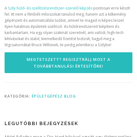
A
Szily hűtő- és szellőzésrendszer-szerelő képzés
pontosan erre készít
fel. Itt nem a filmbéli mítoszokat tanulod meg, hanem azt a kőkemény
gépészeti és automatizálási tudást, amivel te magad is képes leszel
ilyen hatalmas épületek szellöző- és hűtőrendszereit kiépíteni és
karbantartani. Ha egy olyan szakmát szeretnél, ami valódi, high-tech
kihívásokat és stabil, kiemelkedő fizetést biztosít, hagyd meg a
légcsatornákat Bruce Willisnek, te pedig jelentkezz a Szilybe!
MEGTETSZETT? REGISZTRÁLJ MOST A
TOVÁBBTANULÁSI ÉRTESÍTŐRE!
KATEGÓRIA:
ÉPÜLETGÉPÉSZ BLOG
LEGUTÓBBI BEJEGYZÉSEK
Miért fulladna meg a Die Hard hősével együtt egy élelmiszerlánc