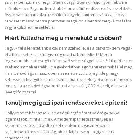
szívnak be, szűrnek meg, hűtenek vagy fűtenek, majd nyomnak be a
csőhálózatba. Egy modern áruházban a hűtőrendszerek és a szellőzés
össze vannak hangolva az épületfelügyeleti automatizálással, hogy a
rendszer másodpercre pontosan reagáljon a benti tömeg változására
vagy a külső hőmérsékletre.
Miért fulladna meg a menekülő a csőben?
Tegyük fel a lehetetlent: a cső nem szakad le, és a csavarok sem vágják
el a hősünket. Bruce mégis megfulladna bent. Miért? Mert a
légcsatornában a levegő elképesztő sebességgel (akár 6-10 méter per
szekundummal) áramlik. Ez a gyakorlatban egy benti viharnak felel meg.
Ha a befúvó ágba mászik be, a szemébe zúduló jéghideg, nagy
sebességű levegőtől semmit sem látna, és a lélegzetvétel is nehézkes
lenne. Ha az elszívó ágba kerül, ott a használt, CO2-dal teli, elhasznált
levegő fojtogatná.
Tanulj meg igazi ipari rendszereket építeni!
Hollywood tehát hazudik, de az épületgépészet valósága sokkal
izgalmasabb, mint a filmek. A modern ipari létesítmények és
szupermarketek működtetéséhez olyan magasan képzett
szakemberekre van szükség, akik átlátják ezeket a gigantikus
rendszereket.