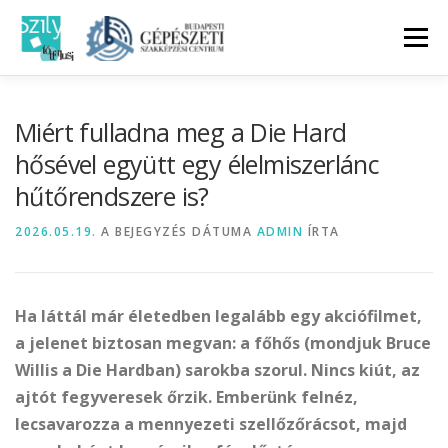
Tovább
a
Menü
tartalomhoz
NYITÓLAP
MIÉRT JÁRSZ JÓL…
Miért fulladna meg a Die Hard
hősével együtt egy élelmiszerlánc
hűtőrendszere is?
ISMERD MEG A SZILYT
SZAKMÁK
GY.I.K
2026.05.19.
A BEJEGYZÉS DÁTUMA
ADMIN
ÍRTA
ÉPÜLETGÉPÉSZ BLOG
KAPCSOLAT
Ha láttál már életedben legalább egy akciófilmet,
a jelenet biztosan megvan: a főhős (mondjuk Bruce
Willis a Die Hardban) sarokba szorul. Nincs kiút, az
ajtót fegyveresek őrzik. Emberünk felnéz,
lecsavarozza a mennyezeti szellőzőrácsot, majd