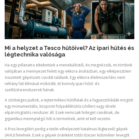
Mi a helyzet a Tesco hűtőivel? Az ipari hűtés és
légtechnika valósága
Ha egy pillanatra eltekintünk a meneküléstől, és megnézzük, mi történik
valójában a mennyezet felett egy ekkora áruházban, egy elképesztően
összetett gépészeti csodát találunk. Egy ekkora élelmiszerlánc nem
néhány fali klímával működik; itt komoly ipari hűtő- és
szellőzésrendszerek futnak.
A zöldséges pultok, a tejtermékes hűtőfalak és a fagyasztóládák mögött
egy monumentális, központi folyadékhűtős (chiller) vagy direkt
elpárologtatós rendszer áll. Ezek nemcsak hideget csinálnak, de
gigantikus mennyiségű hőt is termelnek, amit el kell vezetni.
A friss levegőért pedig a tetőn elhelyezett hatalmas légkezelő gépek
(AHU) felelnek. Ezek a gépek óránként több tízezer köbméter levegőt