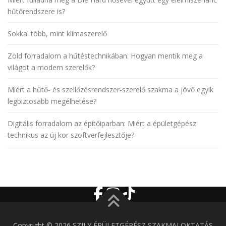
hűtőrendszere is?
Sokkal több, mint klímaszerelő
Zöld forradalom a hűtéstechnikában: Hogyan mentik meg a
világot a modern szerelők?
Miért a hűtő- és szellőzésrendszer-szerelő szakma a jövő egyik
legbiztosabb megélhetése?
Digitális forradalom az építőiparban: Miért a épületgépész
technikus az új kor szoftverfejlesztője?
Copyright © 2026 SZILY ÉPÜLETGÉPÉSZ SZAKMAI OKTATÁS