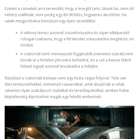
Ezeket a csöveket arra tervezték, hogy a levegőt (ami, lássuk be, nem túl
nehéz) szállítsák, nem pedig egy 80-90 kilós, fegyveres akcióhőst. Ha
valaki megpróbálna bemászni egy ilyen vezetékbe:
A vékony lemez azonnal összehorpadna és olyan elképesztő
robajjal csattanna, hogy a fél kerület odaszaladna megnézni, mi
történt.
A csatornát tartó mennyezeti függesztők (menetes szárak) nem
bírnák el a hirtelen jött extra terhelést, és a cső a benne fekvő
hőssel együtt azonnal leszakadna a mélybe.
Ráadásul a csatornák belseje nem egy tiszta, tágas folyosó. Tele van
éles lemezszélekkel, önmetsző csavarokkal, amik átszúrnák a ruhát,
valamint olyan szabályozó zsalukkal és terelőlapátokkal, amiken fizikai
képtelenség átpréselnie magát egy felnőtt embernek.