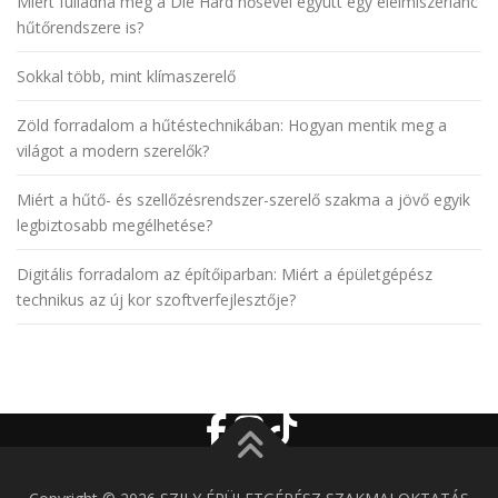
Miért fulladna meg a Die Hard hősével együtt egy élelmiszerlánc
hűtőrendszere is?
Sokkal több, mint klímaszerelő
Zöld forradalom a hűtéstechnikában: Hogyan mentik meg a
világot a modern szerelők?
Miért a hűtő- és szellőzésrendszer-szerelő szakma a jövő egyik
legbiztosabb megélhetése?
Digitális forradalom az építőiparban: Miért a épületgépész
technikus az új kor szoftverfejlesztője?