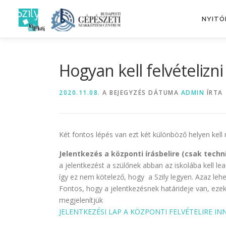
Tovább
a
NYITÓ
tartalomhoz
Hogyan kell felvételizni
2020.11.08.
A BEJEGYZÉS DÁTUMA
ADMIN
ÍRTA
Két fontos lépés van ezt két különböző helyen kell
Jelentkezés a központi írásbelire (csak tech
a jelentkezést a szülőnek abban az iskolába kell le
így ez nem kötelező, hogy a Szily legyen. Azaz lehet
Fontos, hogy a jelentkezésnek határideje van, eze
megjelenítjük
JELENTKEZÉSI LAP A KÖZPONTI FELVÉTELIRE I