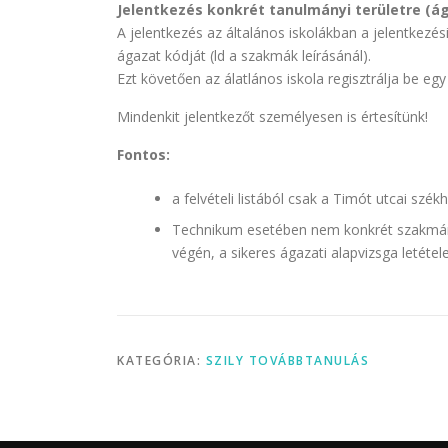
Jelentkezés konkrét tanulmányi területre (á
A jelentkezés az általános iskolákban a jelentkezési
ágazat kódját (ld a szakmák leírásánál).
Ezt követően az álatlános iskola regisztrálja be egy
Mindenkit jelentkezőt személyesen is értesítünk!
Fontos:
a felvételi listából csak a Timót utcai szé
Technikum esetében nem konkrét szakmára
végén, a sikeres ágazati alapvizsga letétel
KATEGÓRIA:
SZILY TOVÁBBTANULÁS