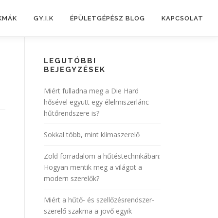
KMÁK
GY.I.K
ÉPÜLETGÉPÉSZ BLOG
KAPCSOLAT
LEGUTÓBBI
BEJEGYZÉSEK
Miért fulladna meg a Die Hard
hősével együtt egy élelmiszerlánc
hűtőrendszere is?
Sokkal több, mint klímaszerelő
Zöld forradalom a hűtéstechnikában:
Hogyan mentik meg a világot a
modern szerelők?
Miért a hűtő- és szellőzésrendszer-
szerelő szakma a jövő egyik