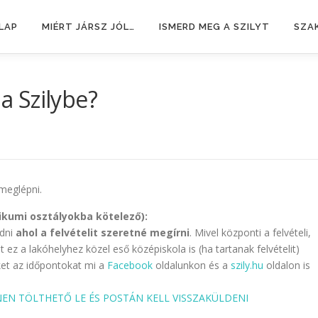
LAP
MIÉRT JÁRSZ JÓL…
ISMERD MEG A SZILYT
SZA
 a Szilybe?
 meglépni.
nikumi osztályokba kötelező):
adni
ahol a felvételit szeretné megírni
. Mivel központi a felvételi,
 ez a lakóhelyhez közel eső középiskola is (ha tartanak felvételit)
ket az időpontokat mi a
Facebook
oldalunkon és a
szily.hu
oldalon is
NNEN TÖLTHETŐ LE ÉS POSTÁN KELL VISSZAKÜLDENI