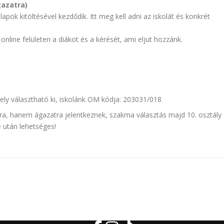
gazatra)
lapok kitöltésével kezdődik. Itt meg kell adni az iskolát és konkrét
 online felületen a diákot és a kérését, ami eljut hozzánk.
khely választható ki, iskolánk OM kódja: 203031/018
, hanem ágazatra jelentkeznek, szakma választás majd 10. osztály
e után lehetséges!